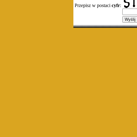
Przepisz w postaci
cyfr
: