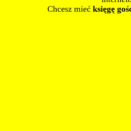
Chcesz mieć
księgę goś