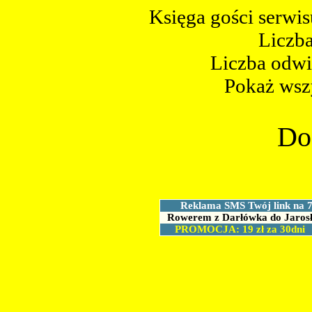
Księga gości serwi
Liczb
Liczba odwi
Pokaż wsz
Do
Reklama SMS Twój link na 
Rowerem z Darłówka do Jaros
PROMOCJA: 19 zł za 30dni