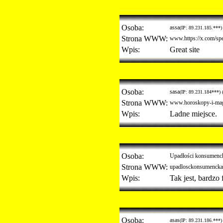
Osoba:
assa
(IP: 89.231.185.***)
Strona WWW:
www.https://x.com/sp
Wpis:
Great site
Osoba:
sasa
(IP: 89.231.184***) 
Strona WWW:
www.horoskopy-i-mag
Wpis:
Ladne miejsce.
Osoba:
Upadłości konsumenc
Strona WWW:
upadlosckonsumencka
Wpis:
Tak jest, bardzo 
Osoba:
asas
(IP: 89.231.186.***)