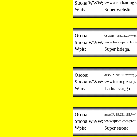
Strona WWW:
www.aura-cleansing-sp
Wpis:
Super website.
Osoba:
dsds
(IP: 185.12.21***) (
Strona WWW:
www.love-spells-hunts
Wpis:
Super ksiega.
Osoba:
assa
(IP: 185.12.21***) (
Strona WWW:
www.forum.gazeta.pl/
Wpis:
Ladna skięga.
Osoba:
assa
(IP: 89.231.185.***)
Strona WWW:
www.quora.com/profil
Wpis:
Super strona