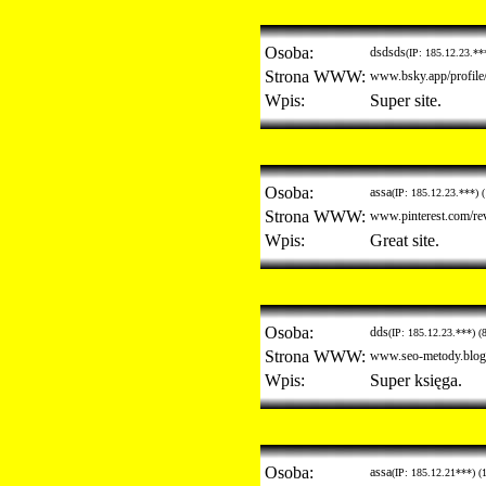
Osoba:
dsdsds
(IP: 185.12.23.**
Strona WWW:
www.bsky.app/profile/
Wpis:
Super site.
Osoba:
assa
(IP: 185.12.23.***) 
Strona WWW:
www.pinterest.com/rev
Wpis:
Great site.
Osoba:
dds
(IP: 185.12.23.***) (
Strona WWW:
www.seo-metody.blog
Wpis:
Super księga.
Osoba:
assa
(IP: 185.12.21***) (