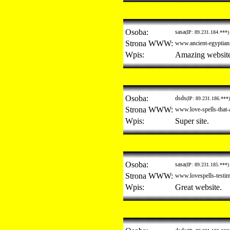
Osoba:
sasa
(IP: 89.231.184.***)
Strona WWW:
www.ancient-egyptian-
Wpis:
Amazing website
Osoba:
dsds
(IP: 89.231.186.***)
Strona WWW:
www.love-spells-that-
Wpis:
Super site.
Osoba:
sasa
(IP: 89.231.185.***)
Strona WWW:
www.lovespells-testim
Wpis:
Great website.