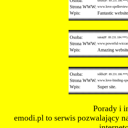
Osoba:
dsds
(IP: 89.231.186.***)
Strona WWW:
www.love-spellreview
Wpis:
Fantastic website
Osoba:
sasa
(IP: 89.231.184.***)
Strona WWW:
www.powerful-wiccan-
Wpis:
Amazing website
Osoba:
sdds
(IP: 89.231.186.***)
Strona WWW:
www.love-binding-spe
Wpis:
Super site.
Porady i 
emodi.pl to serwis pozwalający n
internet